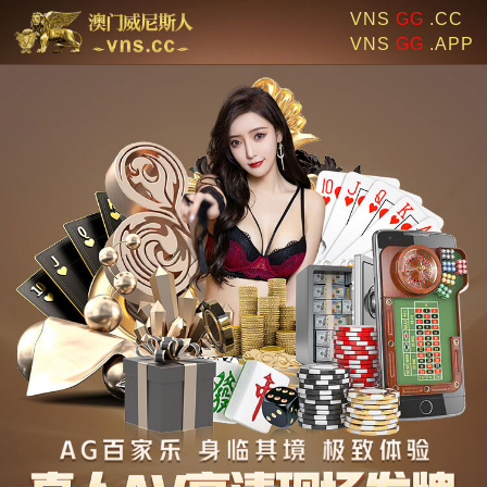
VNS
GG
.CC
VNS
GG
.APP